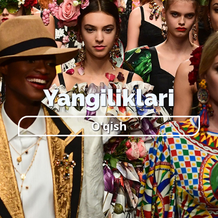
Yangiliklari
O'qish